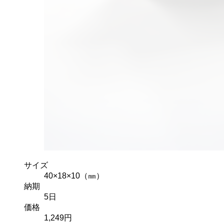
サイズ
40×18×10（㎜）
納期
5
日
価格
1,249
円