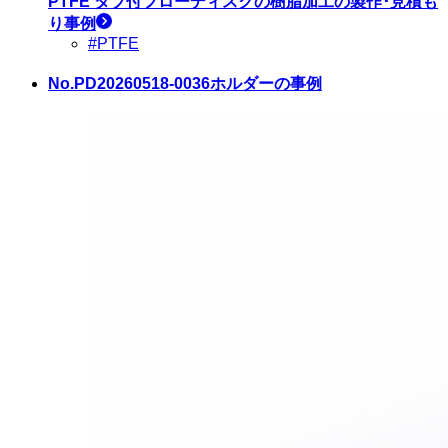
PTFE タブ付フローディスク
の樹脂加工の製作･見積も
り事例
#PTFE
No.PD20260518-0036
ホルダーの事例