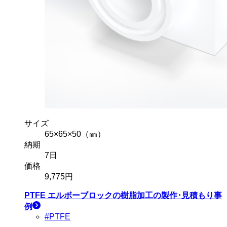
サイズ
65×65×50（㎜）
納期
7
日
価格
9,775
円
PTFE エルボーブロック
の樹脂加工の製作･見積もり事
例
#PTFE