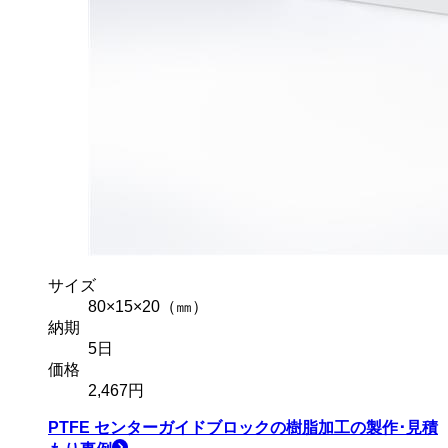
サイズ
80×15×20（㎜）
納期
5
日
価格
2,467
円
PTFE センターガイドブロック
の樹脂加工の製作･見積