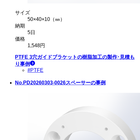
サイズ
50×40×10（㎜）
納期
5
日
価格
1,548
円
PTFE 3穴ガイドブラケット
の樹脂加工の製作･見積も
り事例
#PTFE
No.PD20260303-0026
スペーサーの事例