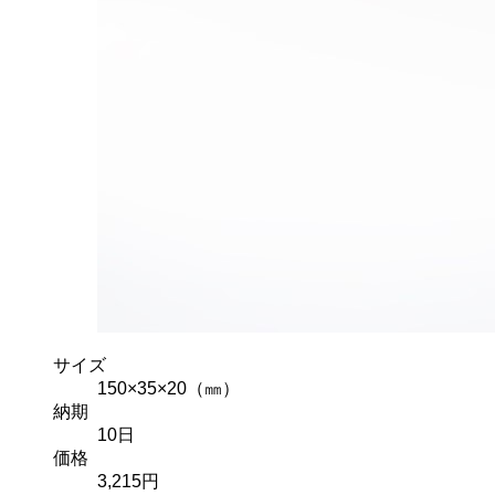
サイズ
150×35×20（㎜）
納期
10
日
価格
3,215
円