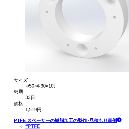
サイズ
Φ50×Φ30×10t
納期
33
日
価格
1,519
円
PTFE スペーサー
の樹脂加工の製作･見積もり事例
#PTFE