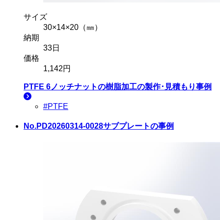
サイズ
30×14×20（㎜）
納期
33
日
価格
1,142
円
PTFE 6ノッチナット
の樹脂加工の製作･見積もり事例
#PTFE
No.PD20260314-0028
サブプレートの事例