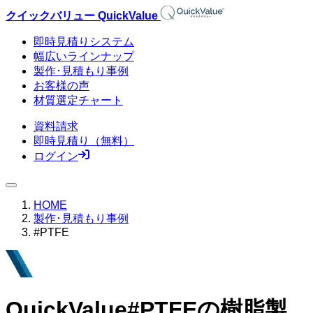
クイックバリュー QuickValue
即時見積りシステム
幅広い
ラインナップ
製作･見積もり事例
お客様の声
材質選定
チャート
資料請求
即時見積り
（無料）
ログイン
HOME
製作･見積もり事例
#PTFE
QuickValue
#PTFE
の樹脂製