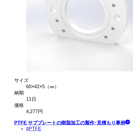
サイズ
60×42×5（㎜）
納期
11
日
価格
4,277
円
PTFE サブプレート
の樹脂加工の製作･見積もり事例
#PTFE