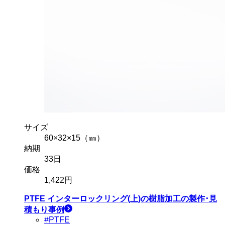
サイズ
60×32×15（㎜）
納期
33
日
価格
1,422
円
PTFE インターロックリング(上)
の樹脂加工の製作･見
積もり事例
#PTFE