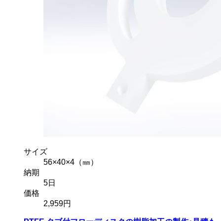
サイズ
56×40×4（㎜）
納期
5
日
価格
2,959
円