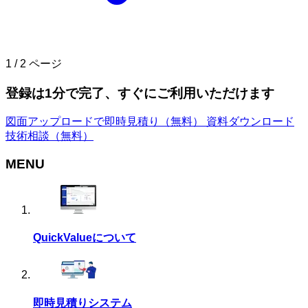
1 / 2 ページ
登録は
1
分
で完了、すぐにご利用いただけます
図面アップロードで即時見積り
（無料）
資料ダウンロード
技術相談
（無料）
MENU
QuickValue
について
即時見積り
システム